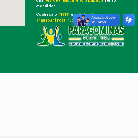
das
leis de transparência pública
serão
atendidas.
Conheça o
PNTP
e o
Radar da
Transparência Pública