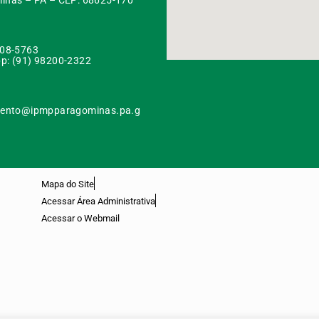
inas – PA – CEP: 68625-170
108-5763
p: (91) 98200-2322
ento@ipmpparagominas.pa.g
Mapa do Site
Acessar Área Administrativa
Acessar o Webmail