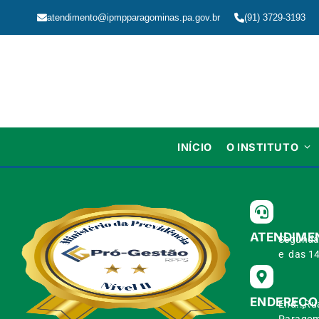
atendimento@ipmpparagominas.pa.gov.br
(91) 3729-3193
INÍCIO
O INSTITUTO
ATENDIME
Segunda 
e das 14
ENDEREÇO
End.: Ru