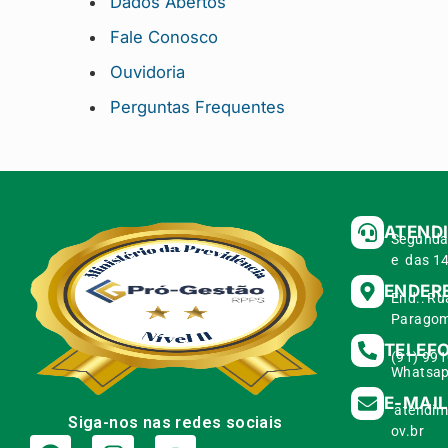
Dados Abertos
Fale Conosco
Ouvidoria
Perguntas Frequentes
ATEND
Segunda 
e das 14
ENDER
End.: Ru
Paragom
TELEF
(91) 99
Whatsap
E-MAI
atendim
Siga-nos nas redes sociais
ov.br