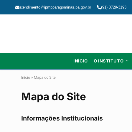
atendimento@ipmpparagominas.pa.gov.br
(91) 3729-3193
INÍCIO
O INSTITUTO
Início
»
Mapa do Site
Mapa do Site
Informações Institucionais