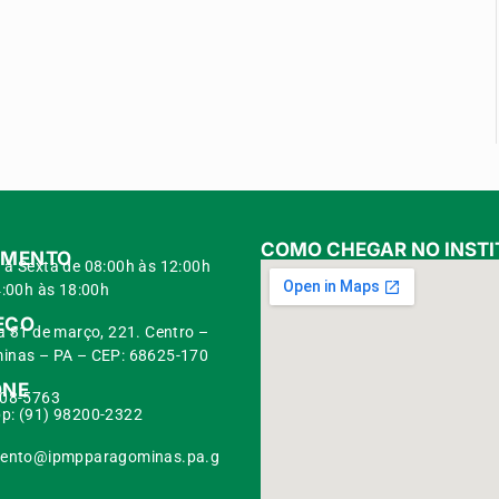
COMO CHEGAR NO INSTI
IMENTO
à Sexta de 08:00h às 12:00h
:00h às 18:00h
EÇO
a 31 de março, 221. Centro –
inas – PA – CEP: 68625-170
ONE
108-5763
p: (91) 98200-2322
L
ento@ipmpparagominas.pa.g