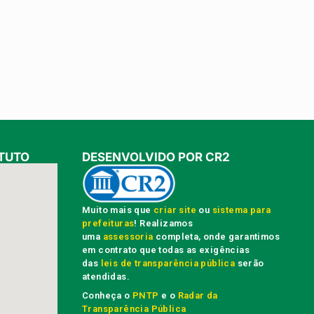
TUTO
DESENVOLVIDO POR CR2
Muito mais que
criar site
ou
sistema para
prefeituras
! Realizamos
uma
assessoria
completa, onde garantimos
em contrato que todas as exigências
das
leis de transparência pública
serão
atendidas.
Conheça o
PNTP
e o
Radar da
Transparência Pública