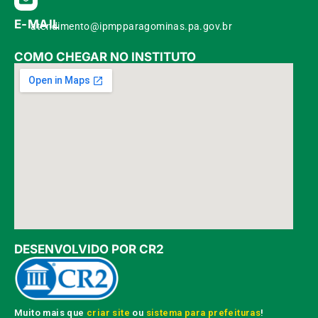
E-MAIL
atendimento@ipmpparagominas.pa.gov.br
COMO CHEGAR NO INSTITUTO
DESENVOLVIDO POR CR2
Muito mais que
criar site
ou
sistema para prefeituras
!