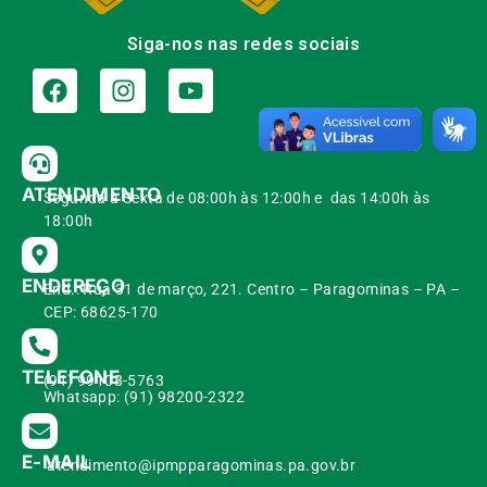
Siga-nos nas redes sociais
ATENDIMENTO
Segunda à Sexta de 08:00h às 12:00h e das 14:00h às
18:00h
ENDEREÇO
End.: Rua 31 de março, 221. Centro – Paragominas – PA –
CEP: 68625-170
TELEFONE
(91) 99108-5763
Whatsapp: (91) 98200-2322
E-MAIL
atendimento@ipmpparagominas.pa.gov.br