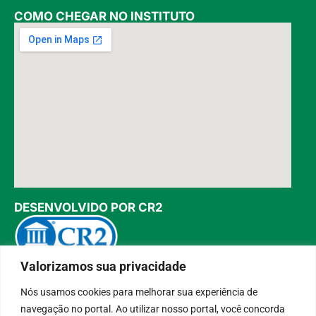
COMO CHEGAR NO INSTITUTO
DESENVOLVIDO POR CR2
Valorizamos sua privacidade
Muito mais que
criar site
ou
sistema para prefeituras
!
Realizamos uma
assessoria
completa, onde garantimos em
Nós usamos cookies para melhorar sua experiência de
contrato que todas as exigências das
leis de transparência
pública
serão atendidas.
navegação no portal. Ao utilizar nosso portal, você concorda