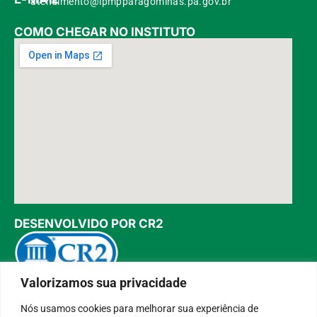
atendimento@ipmpparagominas.pa.gov.br
COMO CHEGAR NO INSTITUTO
DESENVOLVIDO POR CR2
Valorizamos sua privacidade
Muito mais que
criar site
ou
sistema para prefeituras
!
Realizamos uma
assessoria
completa, onde garantimos em
Nós usamos cookies para melhorar sua experiência de
contrato que todas as exigências das
leis de transparência