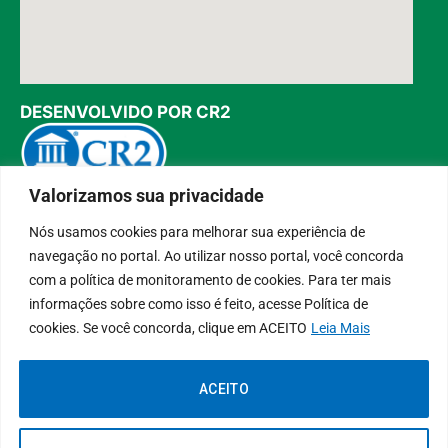
DESENVOLVIDO POR CR2
Valorizamos sua privacidade
Muito mais que
criar site
ou
sistema para prefeituras
!
Realizamos uma
assessoria
completa, onde garantimos em
Nós usamos cookies para melhorar sua experiência de
contrato que todas as exigências das
leis de transparência
pública
serão atendidas.
navegação no portal. Ao utilizar nosso portal, você concorda
Conheça o
PNTP
e o
Radar da Transparência Pública
com a política de monitoramento de cookies. Para ter mais
informações sobre como isso é feito, acesse Política de
cookies. Se você concorda, clique em ACEITO
Leia Mais
ACEITO