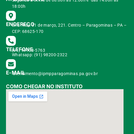
18:00h
ENDEREÇO
End.: Rua 31 de março, 221. Centro – Paragominas – PA –
CEP: 68625-170
TELEFONE
(91) 99108-5763
Whatsapp: (91) 98200-2322
E-MAIL
atendimento@ipmpparagominas.pa.gov.br
COMO CHEGAR NO INSTITUTO