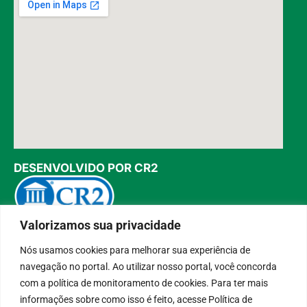
DESENVOLVIDO POR CR2
Valorizamos sua privacidade
Muito mais que
criar site
ou
sistema para prefeituras
!
Realizamos uma
assessoria
completa, onde garantimos em
Nós usamos cookies para melhorar sua experiência de
contrato que todas as exigências das
leis de transparência
pública
serão atendidas.
navegação no portal. Ao utilizar nosso portal, você concorda
Conheça o
PNTP
e o
Radar da Transparência Pública
com a política de monitoramento de cookies. Para ter mais
informações sobre como isso é feito, acesse Política de