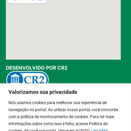
DESENVOLVIDO POR CR2
Valorizamos sua privacidade
Muito mais que
criar site
ou
sistema para prefeituras
!
Realizamos uma
assessoria
completa, onde garantimos em
Nós usamos cookies para melhorar sua experiência de
contrato que todas as exigências das
leis de transparência
pública
serão atendidas.
navegação no portal. Ao utilizar nosso portal, você concorda
Conheça o
PNTP
e o
Radar da Transparência Pública
com a política de monitoramento de cookies. Para ter mais
informações sobre como isso é feito, acesse Política de
cookies. Se você concorda, clique em ACEITO
Leia Mais