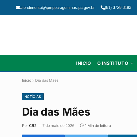
atendimento@ipmpparagominas.pa.gov.br
(91) 3729-3193
INÍCIO
O INSTITUTO
Início
»
Dia das Mães
NOTÍCIAS
Dia das Mães
Por
CR2
7 de maio de 2026
1 Min de leitura