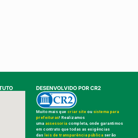
TUTO
DESENVOLVIDO POR CR2
Muito mais que
criar site
ou
sistema para
prefeituras
! Realizamos
uma
assessoria
completa, onde garantimos
em contrato que todas as exigências
das
leis de transparência pública
serão