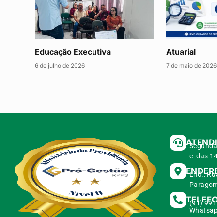
Educação Executiva
Atuarial
6 de julho de 2026
7 de maio de 2026
ATEND
Segunda 
e das 14
ENDER
End.: Ru
Paragom
TELEF
(91) 99
Whatsap