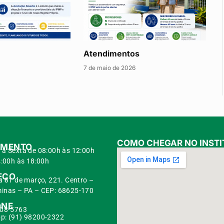
Atendimentos
7 de maio de 2026
COMO CHEGAR NO INSTI
IMENTO
à Sexta de 08:00h às 12:00h
:00h às 18:00h
EÇO
a 31 de março, 221. Centro –
inas – PA – CEP: 68625-170
ONE
108-5763
p: (91) 98200-2322