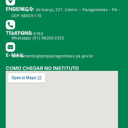
ENDEREÇO
End.: Rua 31 de março, 221. Centro – Paragominas – PA –
CEP: 68625-170
TELEFONE
(91) 99108-5763
Whatsapp: (91) 98200-2322
E-MAIL
atendimento@ipmpparagominas.pa.gov.br
COMO CHEGAR NO INSTITUTO