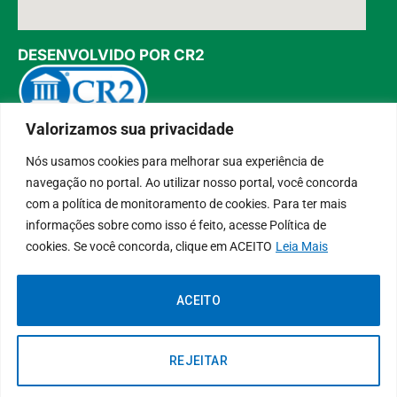
DESENVOLVIDO POR CR2
Valorizamos sua privacidade
Muito mais que
criar site
ou
sistema para prefeituras
!
Realizamos uma
assessoria
completa, onde garantimos em
Nós usamos cookies para melhorar sua experiência de
contrato que todas as exigências das
leis de transparência
pública
serão atendidas.
navegação no portal. Ao utilizar nosso portal, você concorda
Conheça o
PNTP
e o
Radar da Transparência Pública
com a política de monitoramento de cookies. Para ter mais
informações sobre como isso é feito, acesse Política de
cookies. Se você concorda, clique em ACEITO
Leia Mais
ACEITO
REJEITAR
.
Todos os direitos reservados a Instituto de Previdência de Paragominas
Mapa do Site
Acessar Área Administrativa
Acessar o Webmail